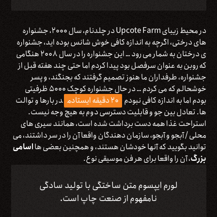
در محیط زیبای Upcote Farm در چلدنام، سال ۲۰۰۰، جشنواره
های درختی، اگرچه به اندازه کافی خوش شانس بوده اید، جشنواره
ی درختان به شمار می رود … این جشنواره را در سال ۲۰۰۸ هنگامی
که روبن به عنوان سرفصل بود پیدا کردم اما حتی چند هفته قبل از
جشنواره، طرفداران ما هنوز تصمیم گرفتند که بجنگند، و پسر
خوشحالم که می کردم … در حال جشنواره کوچک ۵۰۰۰ ظرفیتی
بودم اما به اندازه کافی نبودم
۲۰ دقیقه ایستادم
در بارها و توالت
ها. تعادل بین جو و قابلیت دسترسی دوم به هیچ وجه نیست.
استراحت غذا همه دست برداشت شده است، همانند سیری های
محلی / آبجو و آبجو، سازمان دهندگان واقعا آن را در سر داشتند، می
توانید بگویید که آنها خودشان هستند، و همچنین بعضی ها
اسامی
بزرگ
، آن را واقعا برای هر فن موسیقی نوع.
لورم ایپسوم متن ساختگی با تولید سادگی
نامفهوم از صنعت چاپ است.